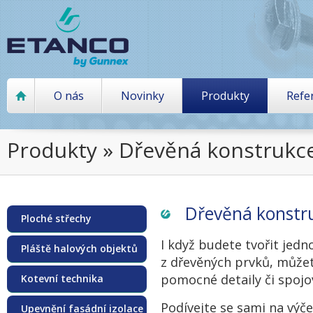
O nás
Novinky
Produkty
Refe
Produkty » Dřevěná konstrukc
Dřevěná konstr
Ploché střechy
I když budete tvořit jed
Pláště halových objektů
z dřevěných prvků, můžet
pomocné detaily či spojov
Kotevní technika
Podívejte se sami na výč
Upevnění fasádní izolace