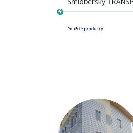
Šmidberský TRANS
Použité produkty