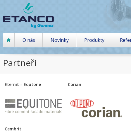
O nás
Novinky
Produkty
Refe
Partneři
Eternit – Equtone
Corian
Cembrit