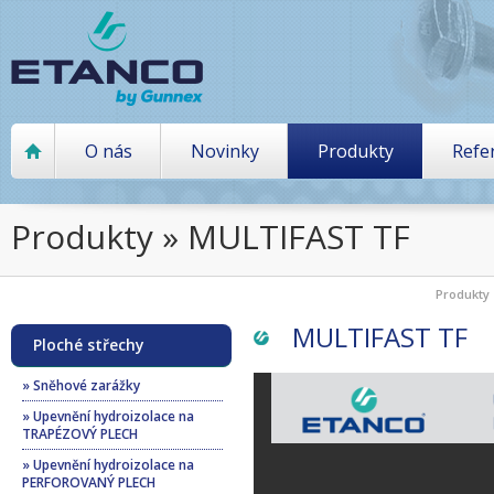
O nás
Novinky
Produkty
Refe
Produkty » MULTIFAST TF
Produkty
MULTIFAST TF
Ploché střechy
» Sněhové zarážky
» Upevnění hydroizolace na
TRAPÉZOVÝ PLECH
» Upevnění hydroizolace na
PERFOROVANÝ PLECH