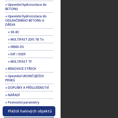
» Upevnění hydroizolace do
BETONU
» Upevnění hydroizolace do
ODLEHČENÉHO BETONU A
DŘEVA
» SK-BC
» MULTIFAST (DF) TB Tx
» HEMA DS
» EVF / EVDF
» MULTIFAST TF
» RENOVACE STŘECH
» Upevnění UKONČUJÍCÍCH
PRVKŮ
» DOPLŇKY A PŘÍSLUŠENSTVÍ
» NÁŘADÍ
» Pevnostní parametry
Pláště halových objektů