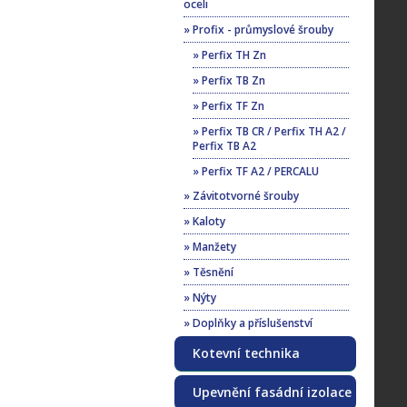
oceli
» Profix - průmyslové šrouby
» Perfix TH Zn
» Perfix TB Zn
» Perfix TF Zn
» Perfix TB CR / Perfix TH A2 /
Perfix TB A2
» Perfix TF A2 / PERCALU
» Závitotvorné šrouby
» Kaloty
» Manžety
» Těsnění
» Nýty
» Doplňky a příslušenství
Kotevní technika
Upevnění fasádní izolace