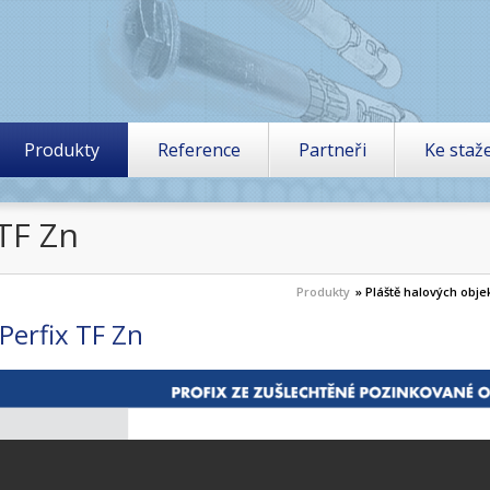
Produkty
Reference
Partneři
Ke staž
 TF Zn
Produkty
» Pláště halových obje
Perfix TF Zn