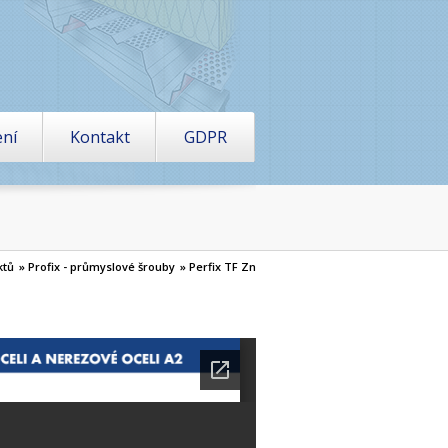
ení
Kontakt
GDPR
ktů
» Profix - průmyslové šrouby
» Perfix TF Zn