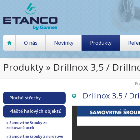
O nás
Novinky
Produkty
Refe
Produkty » Drillnox 3,5 / Drilln
Pr
Drillnox 3,5 / Dri
Ploché střechy
Pláště halových objektů
» Samovrtné šrouby ze
zinkované oceli
» Samovrtné šrouby z nerezové