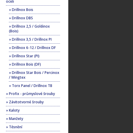
oceli
» Drillnox Bois
» Drillnox DBS
» Drillnox 2,5 / Goldinox
(Bois)
» Drillnox 3,5 / Drillnox PI
» Drillnox 6-12 / Drillnox DF
» Drillnox Star (PI)
» Drillnox Bois (DF)
» Drillnox Star Bois / Percinox
/ Wingtex
» Torx Panel / Drillnox TB
» Profix - průmyslové šrouby
» Závitotvorné šrouby
» Kaloty
» Manžety
» Těsnění