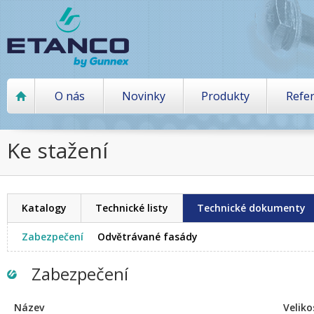
O nás
Novinky
Produkty
Refe
Ke stažení
Katalogy
Technické listy
Technické dokumenty
Zabezpečení
Odvětrávané fasády
Zabezpečení
Název
Veliko