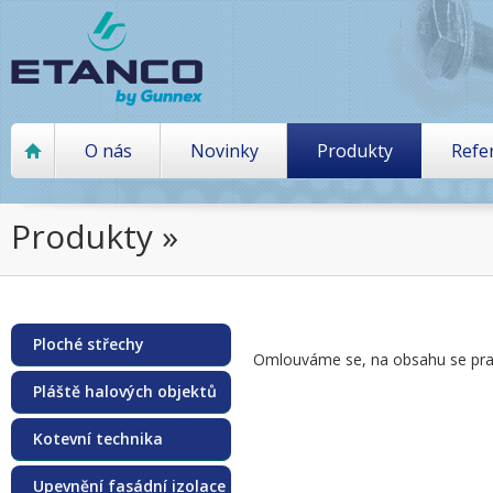
O nás
Novinky
Produkty
Refe
Produkty »
Ploché střechy
Omlouváme se, na obsahu se pra
Pláště halových objektů
Kotevní technika
Upevnění fasádní izolace